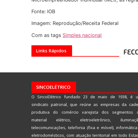
Fonte: IOB
Imagem: Reprodução/Receita Federal
Com as tags
Simples nacional
Links Rápidos
SINCOELÉTRICO
O SincoElétrico fundado 23 de maio de 1938, é 
sindicato patronal, que reúne as empresas da cade
produtiva do comércio varejista dos segmentos 
material elétrico, eletroeletrônico, iluminaçã
telecomunicações, telefonia (fixa e móvel), informática
eletrodomésticos, com atuação territorial em todo Esta