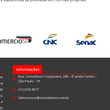
Informações
Rua: Conselheiro Crispiniano, 398 – 9º andar Centro –
um
São Paulo – SP
ia
de
(11) 3333-8377
o,
faleconosco@sincoeletrico.com.br
 e
do