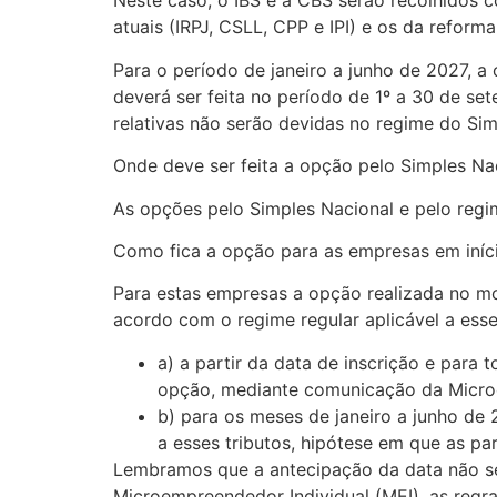
Neste caso, o IBS e a CBS serão recolhidos c
atuais (IRPJ, CSLL, CPP e IPI) e os da refor
Para o período de janeiro a junho de 2027, a
deverá ser feita no período de 1º a 30 de set
relativas não serão devidas no regime do Sim
Onde deve ser feita a opção pelo Simples Na
As opções pelo Simples Nacional e pelo regim
Como fica a opção para as empresas em iníci
Para estas empresas a opção realizada no m
acordo com o regime regular aplicável a esses
a) a partir da data de inscrição e para
opção, mediante comunicação da Microe
b) para os meses de janeiro a junho de 
a esses tributos, hipótese em que as pa
Lembramos que a antecipação da data não se
Microempreendedor Individual (MEI), as regra