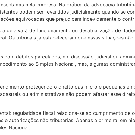
resentadas pela empresa. Na prática da advocacia tributá
istentes podem ser revertidos judicialmente quando se co
mações equivocadas que prejudicam indevidamente o contri
cia de alvará de funcionamento ou desatualização de dados
al. Os tribunais já estabeleceram que essas situações não
 com débitos parcelados, em discussão judicial ou administ
pedimento ao Simples Nacional, mas, algumas administraç
ntendimento protegendo o direito das micro e pequenas emp
dastrais ou administrativas não podem afastar esse direit
ntal: regularidade fiscal relaciona-se ao cumprimento de o
ças e autorizações não tributárias. Apenas a primeira, em hi
les Nacional.