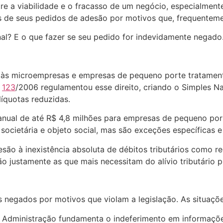
tre a viabilidade e o fracasso de um negócio, especialmen
 de seus pedidos de adesão por motivos que, frequenteme
al? E o que fazer se seu pedido for indevidamente negado
às microempresas e empresas de pequeno porte tratamento 
º
123
/2006 regulamentou esse direito, criando o Simples Na
líquotas reduzidas.
o anual de até R$ 4,8 milhões para empresas de pequeno po
societária e objeto social, mas são exceções específicas e 
esão à inexistência absoluta de débitos tributários como re
o justamente as que mais necessitam do alívio tributário 
s negados por motivos que violam a legislação. As situaçõ
A Administração fundamenta o indeferimento em informaçõe