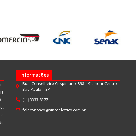
Informações
Rua: Conselheiro Crispiniano, 398 – 9º andar Centro –
um
São Paulo – SP
ia
de
(11) 3333-8377
o,
faleconosco@sincoeletrico.com.br
 e
do