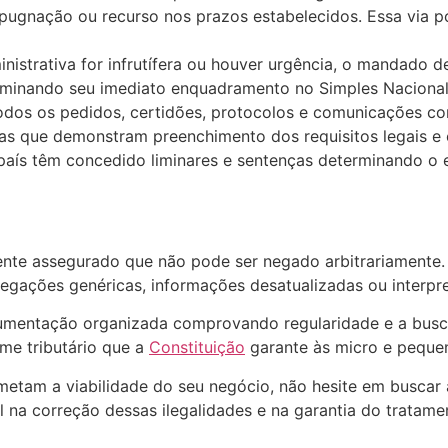
impugnação ou recurso nos prazos estabelecidos. Essa via 
ministrativa for infrutífera ou houver urgência, o mandado
erminando seu imediato enquadramento no Simples Nacional
dos os pedidos, certidões, protocolos e comunicações com
esas que demonstram preenchimento dos requisitos legais 
o país têm concedido liminares e sentenças determinando 
mente assegurado que não pode ser negado arbitrariamente
ações genéricas, informações desatualizadas ou interpreta
umentação organizada comprovando regularidade e a busca 
me tributário que a
Constituição
garante às micro e peque
etam a viabilidade do seu negócio, não hesite em buscar a
 na correção dessas ilegalidades e na garantia do tratame