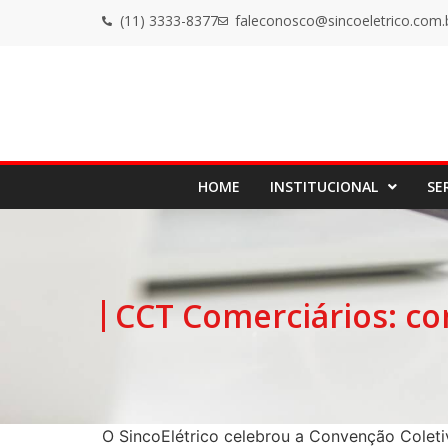
(11) 3333-8377
faleconosco@sincoeletrico.com.
HOME
INSTITUCIONAL
SE
CCT Comerciários: co
O SincoElétrico celebrou a Convenção Coleti