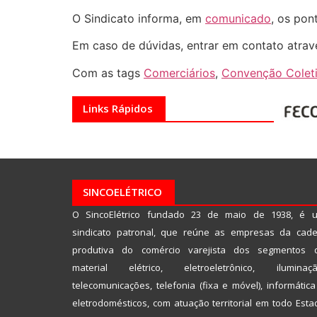
O Sindicato informa, em
comunicado
, os pon
Em caso de dúvidas, entrar em contato atrav
Com as tags
Comerciários
,
Convenção Coleti
Links Rápidos
SINCOELÉTRICO
O SincoElétrico fundado 23 de maio de 1938, é 
sindicato patronal, que reúne as empresas da cade
produtiva do comércio varejista dos segmentos 
material elétrico, eletroeletrônico, iluminaçã
telecomunicações, telefonia (fixa e móvel), informática
eletrodomésticos, com atuação territorial em todo Esta