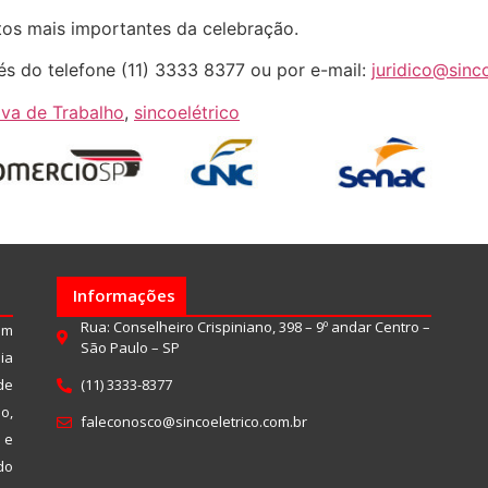
tos mais importantes da celebração.
és do telefone (11) 3333 8377 ou por e-mail:
juridico@sinc
va de Trabalho
,
sincoelétrico
Informações
Rua: Conselheiro Crispiniano, 398 – 9º andar Centro –
um
São Paulo – SP
ia
de
(11) 3333-8377
o,
faleconosco@sincoeletrico.com.br
 e
do