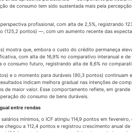
enção de consumo tem sido sustentada mais pela percepç
perspectiva profissional, com alta de 2,5%, registrando 1
 (125,2 pontos) —, com um aumento recente das expectat
tos) mostra que, embora o custo do crédito permaneça elev
icativa, com alta de 16,9% no comparativo interanual e d
ra o consumo futuro, registrando alta de 8,6% no comparati
tos) e o momento para duráveis (90,3 pontos) continuam 
esultados indicam melhora gradual nas intenções de compr
s de maior valor. Esse comportamento reflete, em grande m
cuperação do consumo de bens duráveis.
gual entre rendas
alários mínimos, o ICF atingiu 114,9 pontos em fevereiro,
 que chegou a 112,4 pontos e registrou crescimento anual 