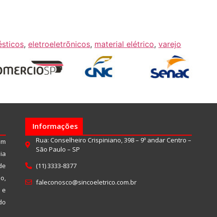
sticos
,
eletroeletrõnicos
,
material elétrico
,
varejo
Informações
Rua: Conselheiro Crispiniano, 398 – 9º andar Centro –
um
São Paulo – SP
ia
de
(11) 3333-8377
o,
faleconosco@sincoeletrico.com.br
 e
do