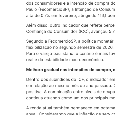
dos consumidores e a intenção de compra do
Paulo (FecomercioSP), a Intenção de Consum
alta de 0,7% em fevereiro, atingindo 116,1 p
Além disso, outro indicador que reflete per
Confiança do Consumidor (ICC), avançou 5,7%
Segundo a FecomercioSP, a política monetária
flexibilização no segundo semestre de 2026, 
Para o varejo paulistano, o cenário é mais f
real e da estabilidade macroeconômica.
Melhora gradual nas intenções de compra, 
Dentro dos subíndices do ICF, o indicador e
em relação ao mesmo mês do ano passado. O 
positiva. A combinação entre níveis de ocu
continua atuando como um dos principais mo
A renda atual também permanece em patamar 
anual. Considerando que a inflação de servi