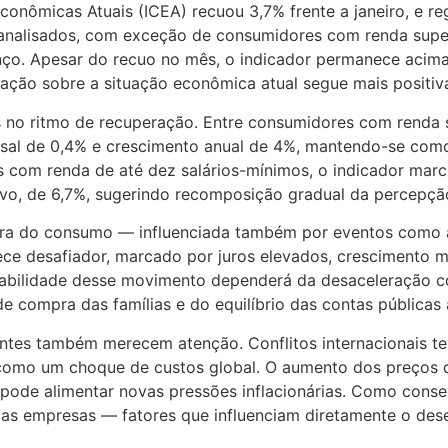
onômicas Atuais (ICEA) recuou 3,7% frente a janeiro, e reg
 analisados, com exceção de consumidores com renda supe
nço. Apesar do recuo no mês, o indicador permanece aci
iação sobre a situação econômica atual segue mais positi
s no ritmo de recuperação. Entre consumidores com renda s
ensal de 0,4% e crescimento anual de 4%, mantendo-se como
les com renda de até dez salários-mínimos, o indicador ma
ivo, de 6,7%, sugerindo recomposição gradual da percepç
ra do consumo — influenciada também por eventos como a
e desafiador, marcado por juros elevados, crescimento m
tabilidade desse movimento dependerá da desaceleração co
e compra das famílias e do equilíbrio das contas públicas
entes também merecem atenção. Conflitos internacionais t
 como um choque de custos global. O aumento dos preços d
e pode alimentar novas pressões inflacionárias. Como cons
s das empresas — fatores que influenciam diretamente o d