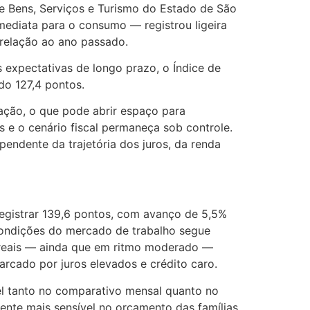
 Bens, Serviços e Turismo do Estado de São
ediata para o consumo — registrou ligeira
 relação ao ano passado.
 expectativas de longo prazo, o Índice de
do 127,4 pontos.
lação, o que pode abrir espaço para
s e o cenário fiscal permaneça sob controle.
endente da trajetória dos juros, da renda
registrar 139,6 pontos, com avanço de 5,5%
condições do mercado de trabalho segue
 reais — ainda que em ritmo moderado —
cado por juros elevados e crédito caro.
el tanto no comparativo mensal quanto no
ente mais sensível no orçamento das famílias