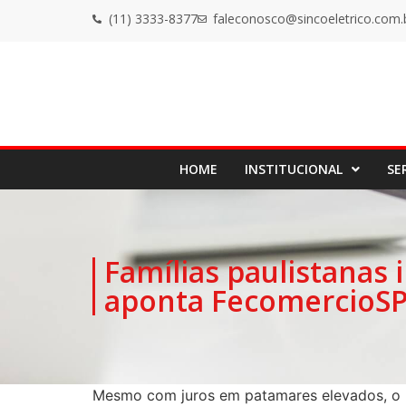
(11) 3333-8377
faleconosco@sincoeletrico.com.
HOME
INSTITUCIONAL
SE
Famílias paulistanas 
aponta FecomercioS
Mesmo com juros em patamares elevados, o m