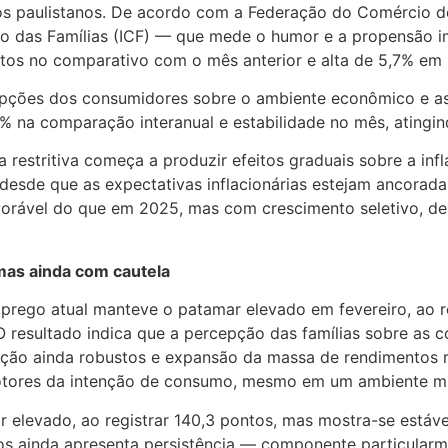
s paulistanos. De acordo com a Federação do Comércio de
o das Famílias (ICF) — que mede o humor e a propensão im
ontos no comparativo com o mês anterior e alta de 5,7% em
cepções dos consumidores sobre o ambiente econômico e as
 na comparação interanual e estabilidade no mês, atingin
 restritiva começa a produzir efeitos graduais sobre a inf
desde que as expectativas inflacionárias estejam ancorada
avorável do que em 2025, mas com crescimento seletivo, dep
mas ainda com cautela
mprego atual manteve o patamar elevado em fevereiro, ao 
resultado indica que a percepção das famílias sobre as 
pação ainda robustos e expansão da massa de rendimentos
tores da intenção de consumo, mesmo em um ambiente mar
elevado, ao registrar 140,3 pontos, mas mostra-se estáv
ços ainda apresenta persistência — componente particularm