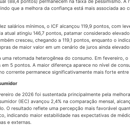
ual (88,4 pontos) permanecem na faixa de pessimismo. A re
rindo que a melhora da confiança está mais associada ao 
ez salários mínimos, o ICF alcançou 119,9 pontos, com l
a atual atingiu 146,7 pontos, patamar considerado elevad
também cresceu, chegando a 119,1 pontos, enquanto o indi
mpras de maior valor em um cenário de juros ainda elevado
ca uma retomada heterogênea do consumo. Em fevereiro, o
os em 5 pontos. A maior diferença aparece no nível de con
o corrente permanece significativamente mais forte entre 
nsumidor
ereiro de 2026 foi sustentada principalmente pela melhora
umidor (IEC) avançou 2,4% na comparação mensal, alcançan
 O resultado reflete uma percepção mais favorável quanto
o, indicando maior estabilidade nas expectativas de médi
as e externas.